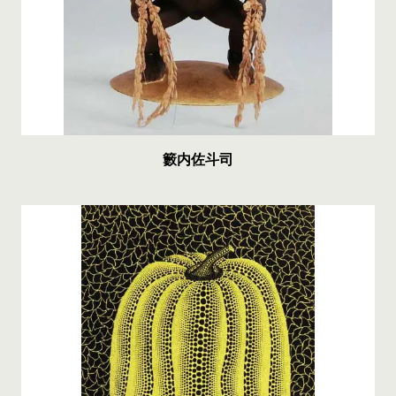
籔内佐斗司