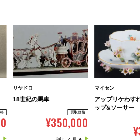
リヤドロ
マイセン
18世紀の馬車
アップリケわすれ
ップ&ソーサー
格
買取価格
00
¥350,000
¥
る
詳しく見る