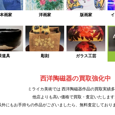
本画家
洋画家
版画家
イ
茶道具
彫刻
ガラス工芸
西洋陶磁器
の買取強化中
西洋陶磁器作品
ミライカ美術では
の買取実績多
他店よりも高い価格で買取・査定いたします
以外にもお手持ちの作品がございましたら、無料査定しており