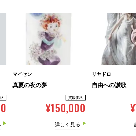
マイセン
リヤドロ
真夏の夜の夢
自由への讃歌
格
買取価格
00
¥150,000
¥
る
詳しく見る