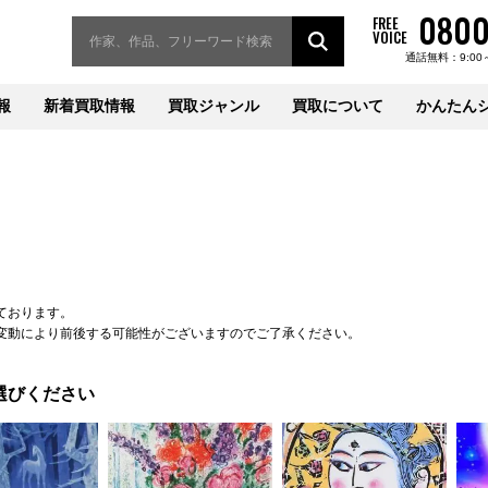
0800
FREE
VOICE
通話無料：9:00
報
新着買取情報
買取ジャンル
買取について
かんたん
ております。
変動により前後する可能性がございますのでご了承ください。
選びください