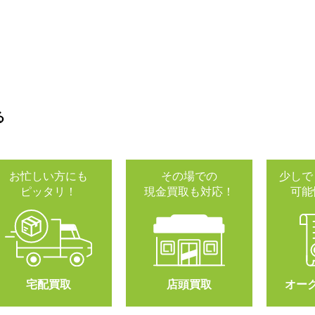
る
お忙しい方にも
その場での
少しで
ピッタリ！
現金買取も対応！
可能
宅配買取
店頭買取
オー