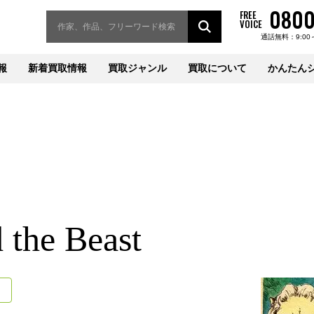
0800
FREE
VOICE
通話無料：9:00
報
新着買取情報
買取ジャンル
買取について
かんたん
 the Beast