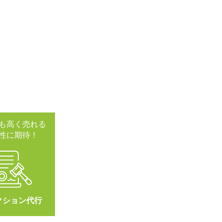
も高く売れる
性に期待！
クション代行