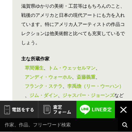
滋賀県ゆかりの美術・工芸等はもちろんのこと、
戦後のアメリカと日本の現代アートにも力を入れ
ています。特にアメリカ人アーティストの作品コ
レクションは他美術館と比べても充実しているで
しょう。
主な所蔵作家
草間彌生
、
トム・ウェッセルマン
、
アンディ・ウォーホル
、
斎藤義重
、
フランク・ステラ
、
李禹煥（リー・ウーハン）
、
ジム・ダイン
、
ジャスパー・ジョーンズ
など
住所
〒520-2122
滋賀県大津市瀬田南大萱町1740-
1