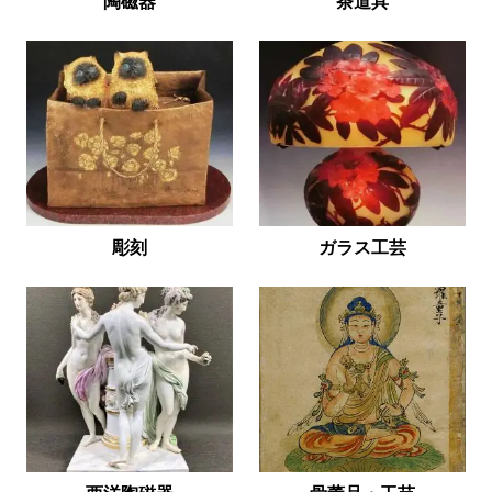
陶磁器
茶道具
彫刻
ガラス工芸