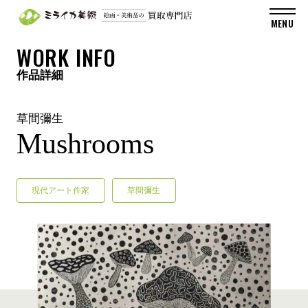
WORK INFO
作品詳細
草間彌生
Mushrooms
現代アート作家
草間彌生