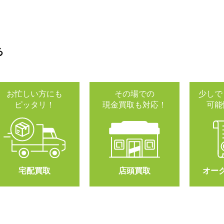
る
お忙しい方にも
その場での
少しで
ピッタリ！
現金買取も対応！
可能
宅配買取
店頭買取
オー