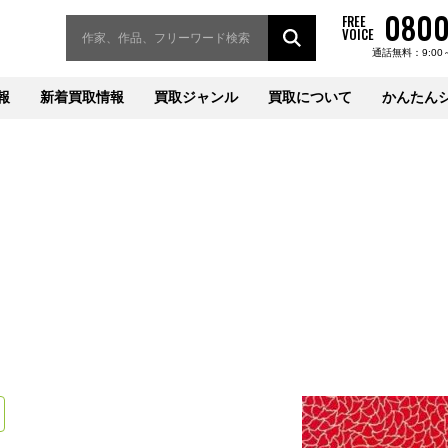
0800
FREE
VOICE
通話無料：9:00
報
新着買取情報
買取ジャンル
買取について
かんたん