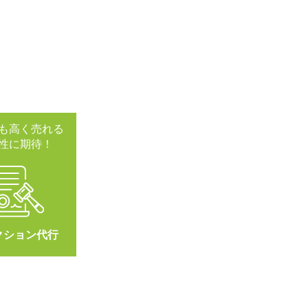
も高く売れる
性に期待！
クション代行