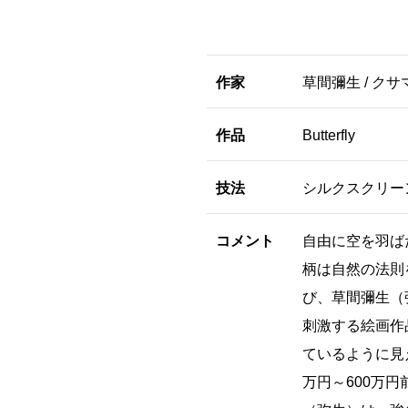
作家
草間彌生 / クサ
作品
Butterfly
技法
シルクスクリー
コメント
自由に空を羽ば
柄は自然の法則
び、草間彌生（
刺激する絵画作
ているように見
万円～600万