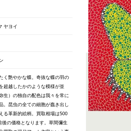
マ ヤヨイ
ン
たく艶やかな蝶。奇抜な蝶の羽の
を超越したかのような模様が並
弥生）の独自の配色は我々を常に
品。昆虫の全ての細胞が蠢き出し
える革新的絵柄。買取相場は500
円前後の価格となります。草間彌生