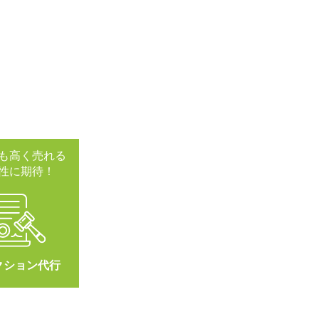
も高く売れる
性に期待！
クション代行