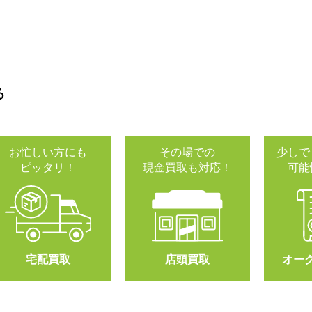
る
お忙しい方にも
その場での
少しで
ピッタリ！
現金買取も対応！
可能
宅配買取
店頭買取
オー