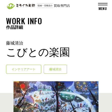
WORK INFO
作品詳細
藤城清治
こびとの楽園
インテリアアート
藤城清治