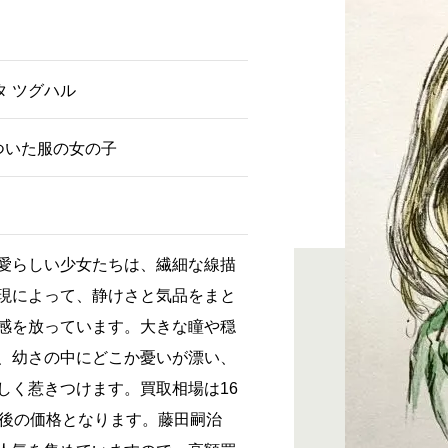
タ ツグハル
ついた服の女の子
愛らしい少女たちは、繊細な線描
現によって、静けさと気品をまと
感を放っています。大きな瞳や穏
、幼さの中にどこか憂いが漂い、
しく惹きつけます。買取相場は16
前後の価格となります。藤田嗣治