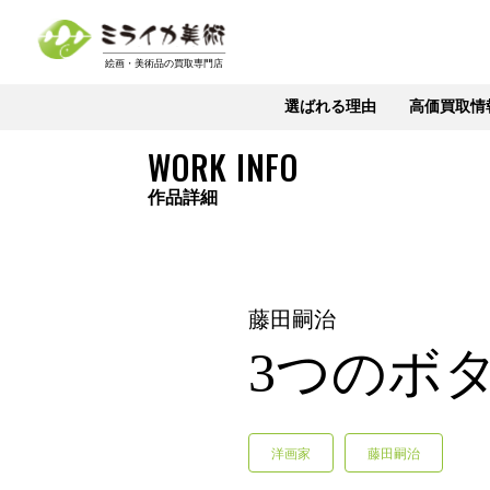
選ばれる理由
高価買取情
WORK INFO
作品詳細
藤田嗣治
3つのボ
洋画家
藤田嗣治