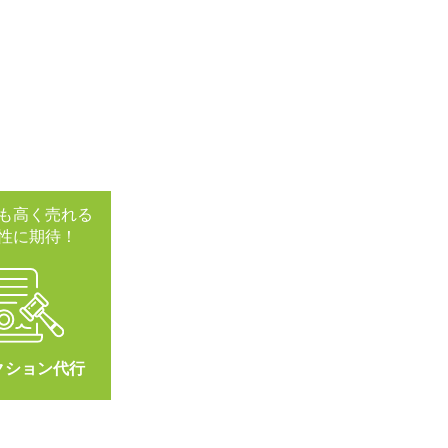
も高く売れる
性に期待！
クション代行