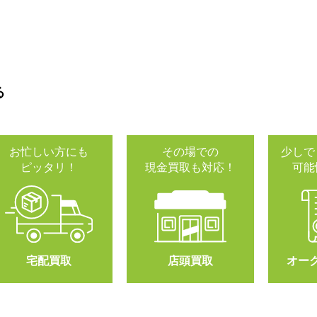
る
お忙しい方にも
その場での
少しで
ピッタリ！
現金買取も対応！
可能
宅配買取
店頭買取
オー