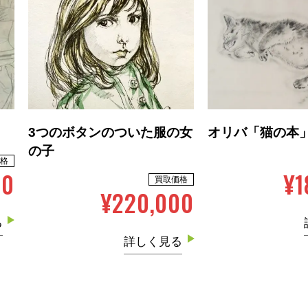
3つのボタンのついた服の女
オリバ「猫の本
の子
格
00
¥1
買取価格
¥220,000
る
詳しく見る