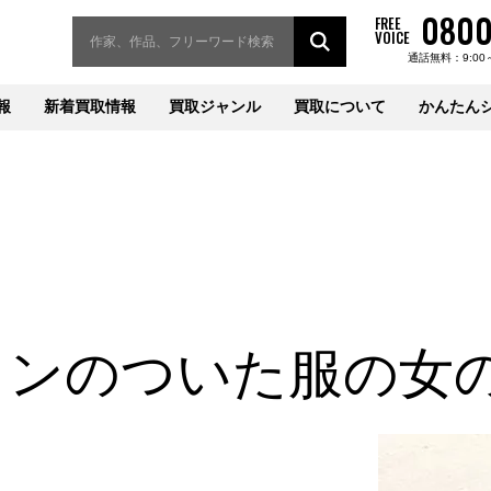
0800
FREE
VOICE
通話無料：9:00
報
新着買取情報
買取ジャンル
買取について
かんたん
タンのついた服の女