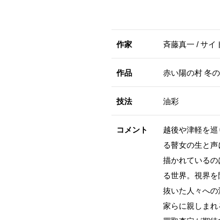
作家
斉藤真一 / サ
作品
赤い陽の村 冬
技法
油彩
コメント
越後や津軽を巡
る瞽女の生と声
描かれているの
る世界。視界を
抜いた人々への
家らに親しまれ