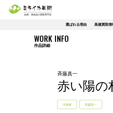
選ばれる理由
高価買取情
WORK INFO
作品詳細
斉藤真一
赤い陽の
洋画家
斉藤真一