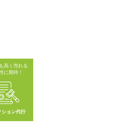
も高く売れる
性に期待！
クション代行