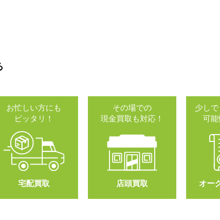
る
お忙しい方にも
その場での
少しで
ピッタリ！
現金買取も対応！
可能
宅配買取
店頭買取
オー