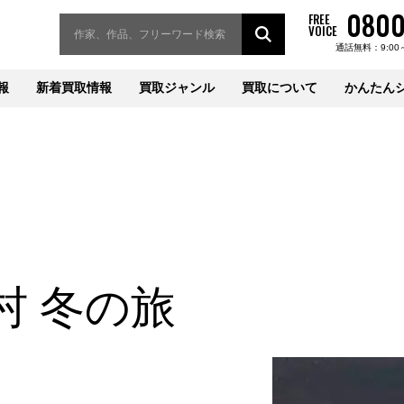
0800
FREE
VOICE
通話無料：9:00
報
新着買取情報
買取ジャンル
買取について
かんたん
村 冬の旅