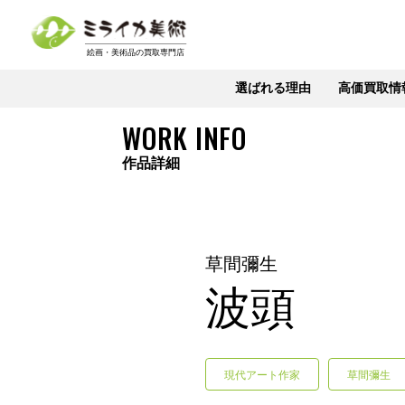
選ばれる理由
高価買取情
WORK INFO
作品詳細
草間彌生
波頭
現代アート作家
草間彌生