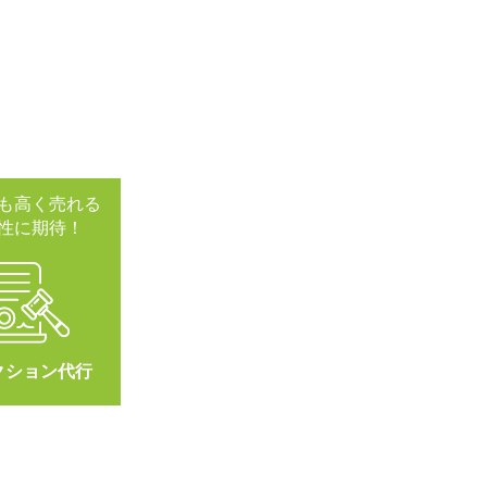
も高く売れる
性に期待！
クション代行