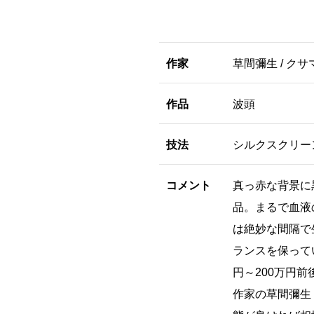
作家
草間彌生 / クサ
作品
波頭
技法
シルクスクリー
コメント
真っ赤な背景に
品。まるで血液
は絶妙な間隔で
ランスを保って
円～200万円
作家の草間彌生