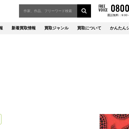
0800
FREE
VOICE
通話無料：9:00
報
新着買取情報
買取ジャンル
買取について
かんたん