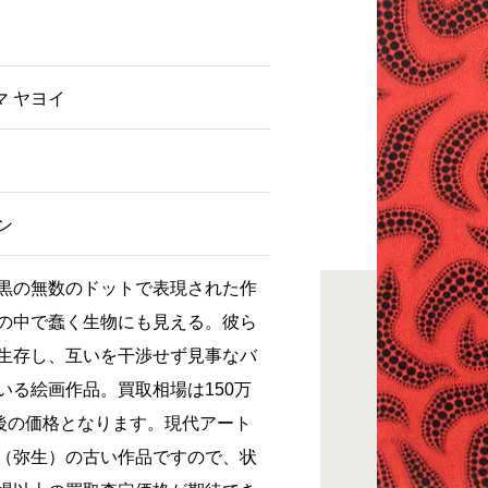
マ ヤヨイ
ン
黒の無数のドットで表現された作
の中で蠢く生物にも見える。彼ら
生存し、互いを干渉せず見事なバ
いる絵画作品。買取相場は150万
前後の価格となります。現代アート
（弥生）の古い作品ですので、状