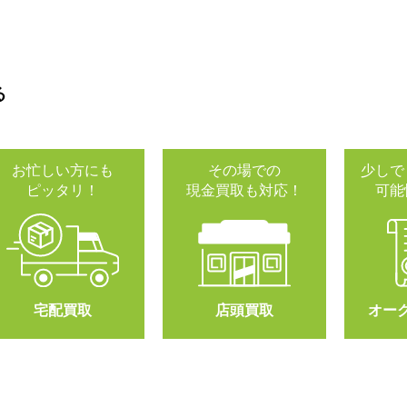
る
お忙しい方にも
その場での
少しで
ピッタリ！
現金買取も対応！
可能
宅配買取
店頭買取
オー