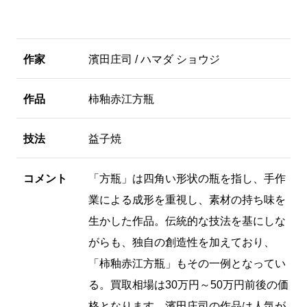
作家
濱田庄司 / ハマダ ショウジ
作品
柿釉赤江方瓶
技法
益子焼
コメント
「方瓶」は四角い形状の瓶を指し、手作
業による成形を重視し、素材の持ち味を
生かした作品。伝統的な技法を基にしな
がらも、独自の創造性を加えており、
「柿釉赤江方瓶」もその一例となってい
る。買取相場は30万円～50万円前後の価
格となります。濱田庄司の作品は人気が