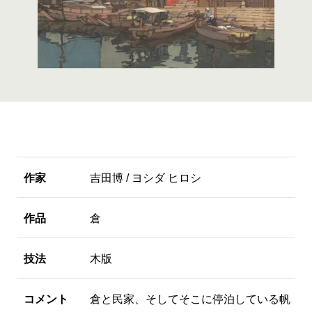
作家
吉田博 / ヨシダ ヒロシ
作品
倉
技法
木版
コメント
倉と民家、そしてそこに停泊している帆