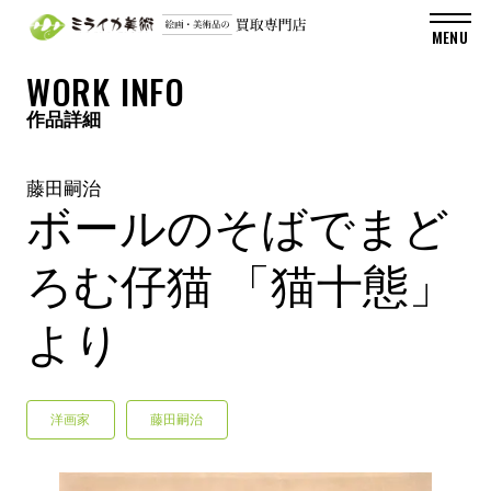
WORK INFO
作品詳細
藤田嗣治
ボールのそばでまど
ろむ仔猫 「猫十態」
より
洋画家
藤田嗣治