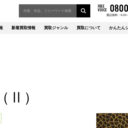
0800
FREE
VOICE
通話無料：9:00
報
新着買取情報
買取ジャンル
買取について
かんたん
（Ⅱ）