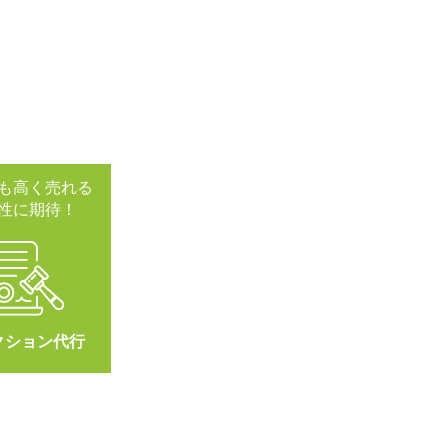
も高く売れる
性に期待！
クション代行