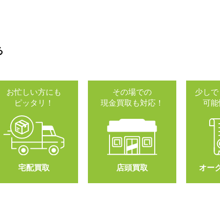
る
お忙しい方にも
その場での
少しで
ピッタリ！
現金買取も対応！
可能
宅配買取
店頭買取
オー