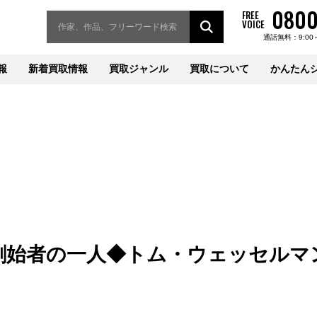
0800
FREE
VOICE
通話無料：9:00
報
新着買取情報
買取ジャンル
買取について
かんたん
創始者の一人◆トム・ウェッセルマ