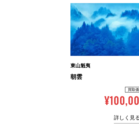
東山魁夷
朝雲
買取価
¥100,0
詳しく見