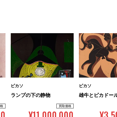
ピカソ
ピカソ
ランプの下の静物
雄牛とピカドー
格
買取価格
00
¥11,000,000
¥3,5