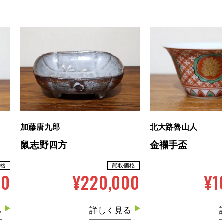
加藤唐九郎
北大路魯山人
鼠志野四方
金襴手盃
格
買取価格
00
¥220,000
¥1
る
詳しく見る