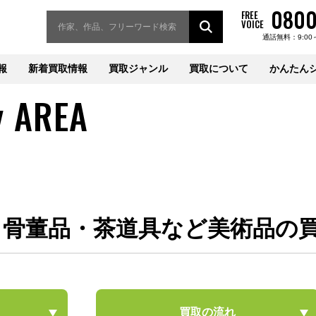
0800
FREE
VOICE
通話無料：9:00
報
新着買取情報
買取ジャンル
買取について
かんたん
y AREA
・骨董品・茶道具など美術品の
買取の流れ