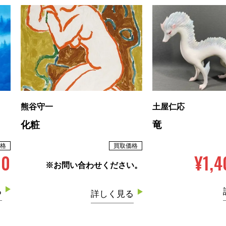
熊谷守一
土屋仁応
化粧
竜
格
買取価格
00
¥1,
※お問い合わせください。
る
詳しく見る