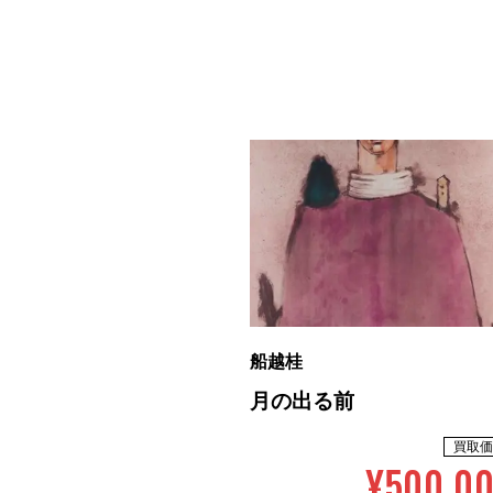
船越桂
月の出る前
買取価
¥500,0