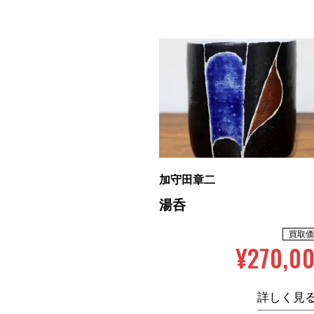
加守田章二
湯呑
買取価
¥270,0
詳しく見