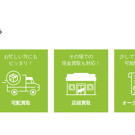
る
お忙しい方にも
その場での
少しで
ピッタリ！
現金買取も対応！
可能
宅配買取
店頭買取
オー