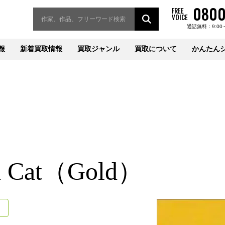
0800
FREE
VOICE
通話無料：9:00
報
新着買取情報
買取ジャンル
買取について
かんたん
th Cat（Gold）