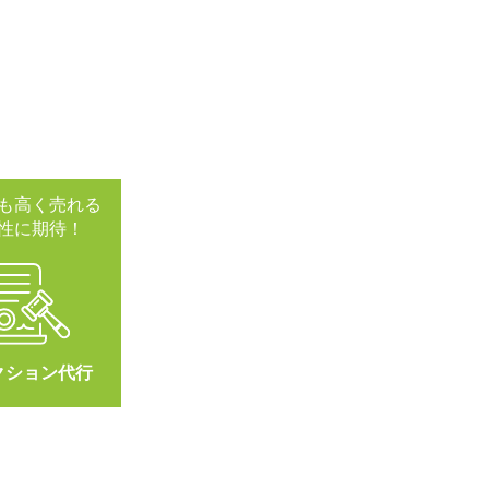
も高く売れる
性に期待！
クション代行