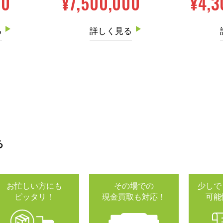
00
¥7,500,000
¥4,3
る
詳しく見る
る
お忙しい方にも
その場での
少しで
ピッタリ！
現金買取も対応！
可能