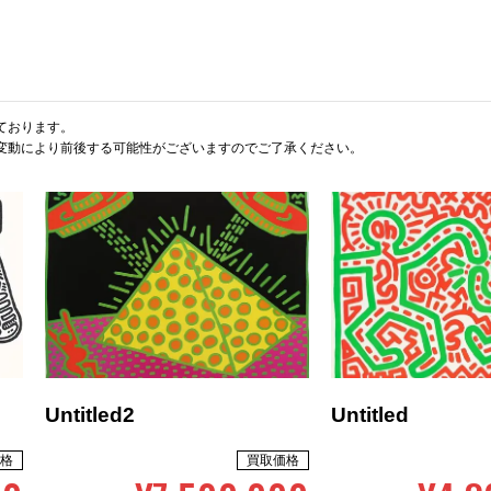
ております。
変動により前後する可能性がございますのでご了承ください。
Untitled2
Untitled
格
買取価格