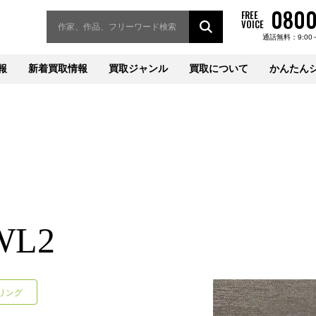
0800
FREE
VOICE
通話無料：9:00
報
新着買取情報
買取ジャンル
買取について
かんたん
WL2
リング