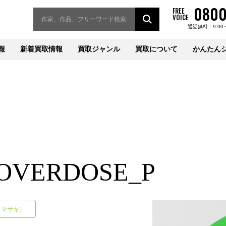
0800
FREE
VOICE
通話無料：9:00
報
新着買取情報
買取ジャンル
買取について
かんたん
OVERDOSE_P
I（マサキ）