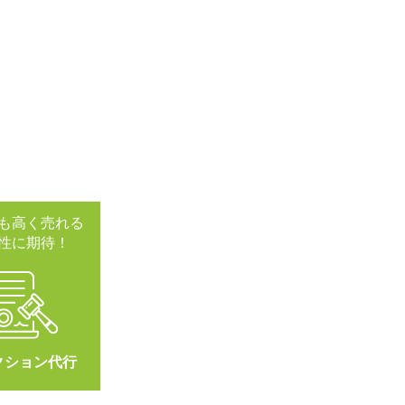
も高く売れる
性に期待！
クション代行