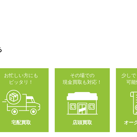
る
お忙しい方にも
その場での
少しで
ピッタリ！
現金買取も対応！
可能
宅配買取
店頭買取
オー