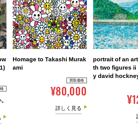
Low
Homage to Takashi Murak
portrait of an ar
1)
ami
th two figures ii
y david hockne
買取価格
¥80,000
格
¥1
い。
詳しく見る
る