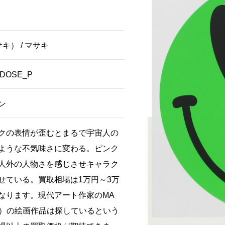
サキ） / マサキ
RDOSE_P
ン
クの表情が歪むとまるで宇宙人の
ような不気味さに変わる。ピンク
人外の人物さを感じさせキャラク
せている。買取相場は1万円～3万
なります。現代アート作家のMA
サキ）の絵画作品は探しているという