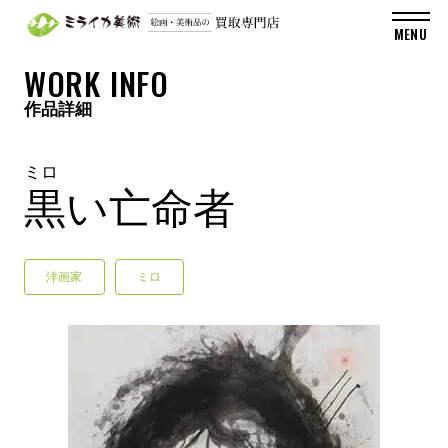
WORK INFO
作品詳細
ミロ
黒い亡命者
洋画家
ミロ