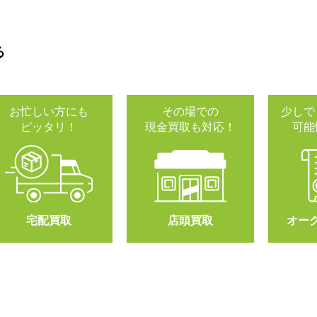
る
お忙しい方にも
その場での
少しで
ピッタリ！
現金買取も対応！
可能
宅配買取
店頭買取
オー