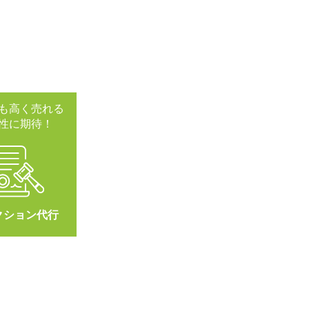
も高く売れる
性に期待！
クション代行