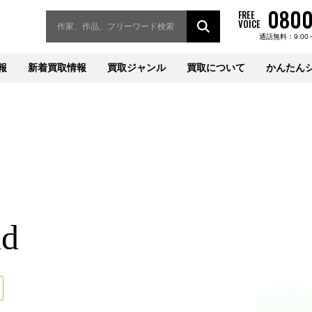
0800
FREE
VOICE
通話無料：9:00
報
新着買取情報
買取ジャンル
買取について
かんたん
ud