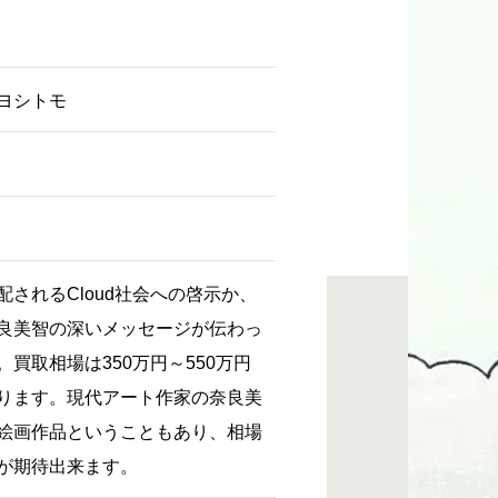
 ヨシトモ
されるCloud社会への啓示か、
良美智の深いメッセージが伝わっ
買取相場は350万円～550万円
ります。現代アート作家の奈良美
絵画作品ということもあり、相場
が期待出来ます。