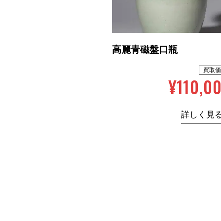
高麗青磁盤口瓶
買取価
¥110,0
詳しく見