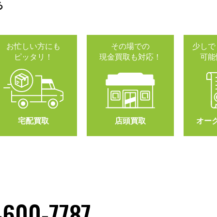
る
お忙しい方にも
その場での
少しで
ピッタリ！
現金買取も対応！
可能
宅配買取
店頭買取
オー
-600-7787