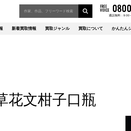
0800
FREE
VOICE
通話無料：9:00
報
新着買取情報
買取ジャンル
買取について
かんたん
草花文柑子口瓶