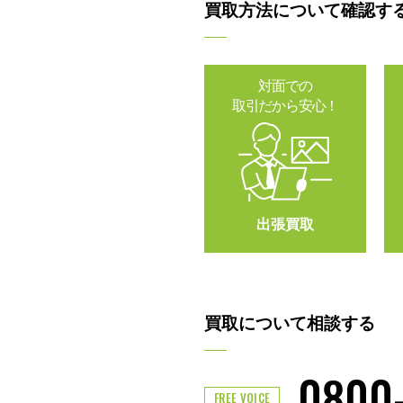
買取方法について確認す
対面での
取引だから安心！
出張買取
買取について相談する
0800
FREE VOICE