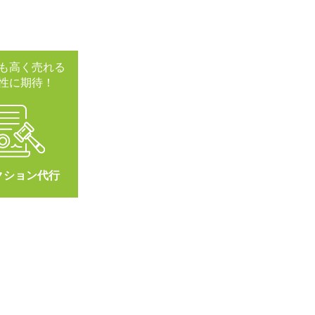
も高く売れる
性に期待！
クション代行