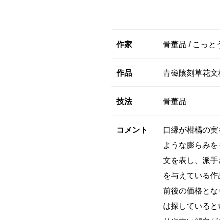
作家
骨董品 / こっ
作品
青磁陰刻草花文
技法
骨董品
コメント
口縁が柑橘の実
ような膨らみを
文を表し、派手
を与えている作
前後の価格とな
は探していると