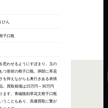
とうひん
柑子口瓶
を思わせるようにすぼまり、玉の
もつ形状の柑子口瓶。胴部に草花
さを抑えながらも奥行きある表情
品。買取相場は15万円～30万円
ります。青磁陰刻草花文柑子口瓶
いうこともあり、高価買取に繋が