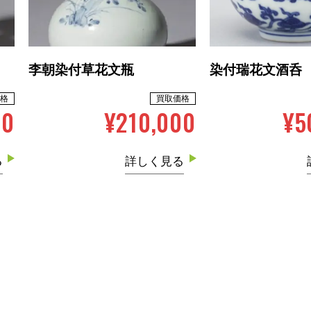
李朝染付草花文瓶
染付瑞花文酒呑
格
買取価格
00
¥210,000
¥5
る
詳しく見る