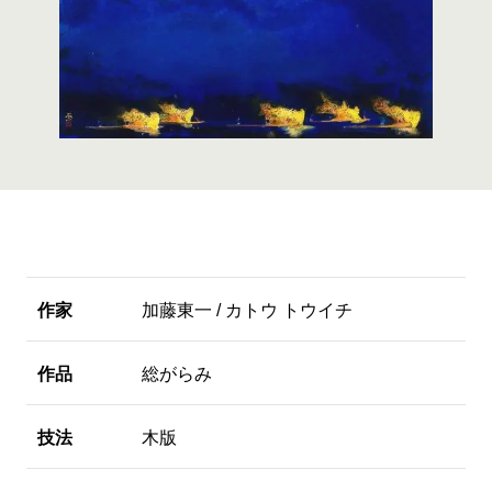
作家
加藤東一 / カトウ トウイチ
作品
総がらみ
技法
木版