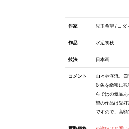
作家
児玉希望 / コダ
作品
水辺初秋
技法
日本画
コメント
山々や渓流、四
対象を緻密に観
らではの気品あ
望の作品は愛好
ですので、高額
買取価格
※詳細はお問い