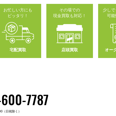
お忙しい方にも
その場での
少しで
ピッタリ！
現金買取も対応！
可能
宅配買取
店頭買取
オー
-600-7787
:00（日祝除く）