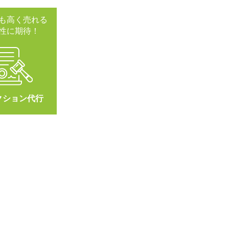
も高く売れる
性に期待！
クション代行