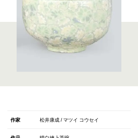
作家
松井康成 / マツイ コウセイ
作品
晴白練上茶碗