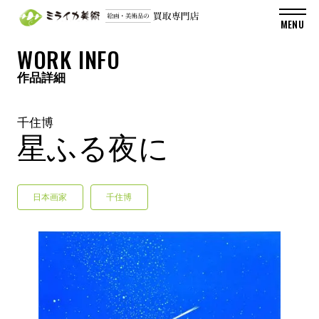
WORK INFO
作品詳細
千住博
星ふる夜に
日本画家
千住博