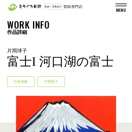
WORK INFO
作品詳細
片岡球子
富士I 河口湖の富士
日本画家
片岡球子