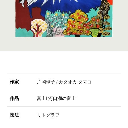
作家
片岡球子 / カタオカ タマコ
作品
富士I 河口湖の富士
技法
リトグラフ