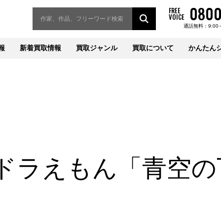
0800
FREE
VOICE
通話無料：9:00
報
新着買取情報
買取ジャンル
買取について
かんたん
ドラえもん「青空の