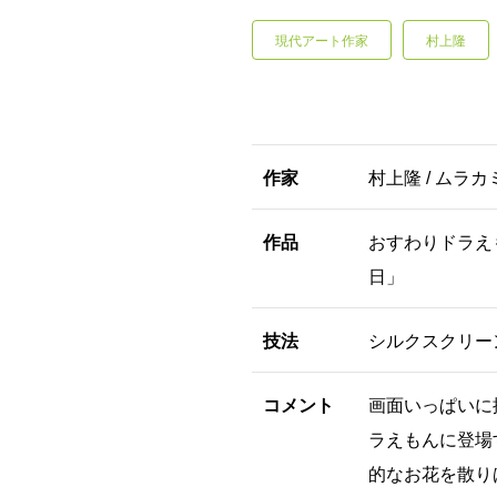
現代アート作家
村上隆
作家
村上隆 / ムラカ
作品
おすわりドラえ
日」
技法
シルクスクリー
コメント
画面いっぱいに
ラえもんに登場
的なお花を散り