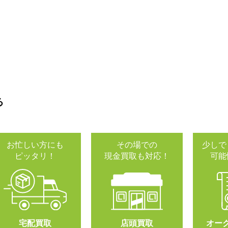
る
お忙しい方にも
その場での
少しで
ピッタリ！
現金買取も対応！
可能
宅配買取
店頭買取
オー