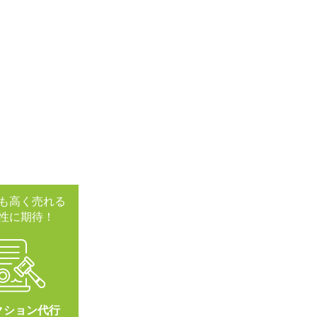
も高く売れる
性に期待！
クション代行