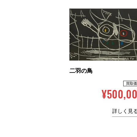
二羽の鳥
買取価
¥500,0
詳しく見