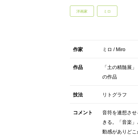
洋画家
ミロ
作家
ミロ / Miro
作品
「土の精髄展」
の作品
技法
リトグラフ
コメント
音符を連想させ
きる。「音楽」
動感がありどこ