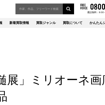
0800
FREE
VOICE
通話無料：9:00
報
新着買取情報
買取ジャンル
買取について
かんたん
髄展」ミリオーネ画
品