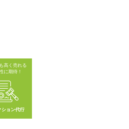
も高く売れる
性に期待！
クション代行