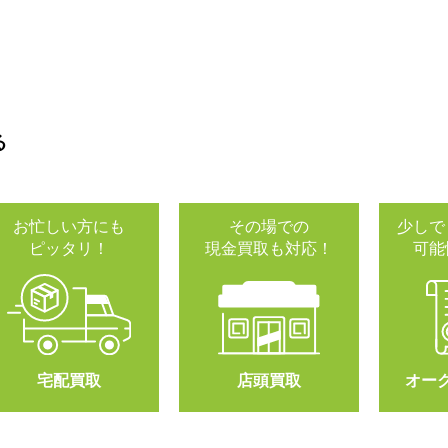
る
お忙しい方にも
その場での
少しで
ピッタリ！
現金買取も対応！
可能
宅配買取
店頭買取
オー