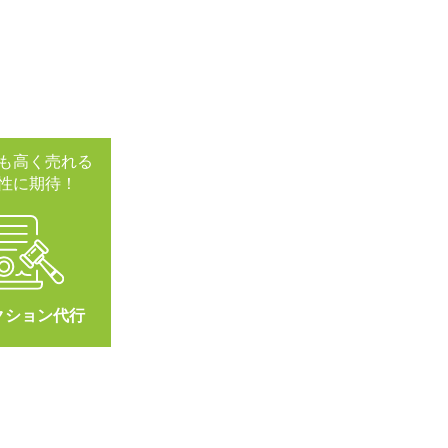
も高く売れる
性に期待！
クション代行