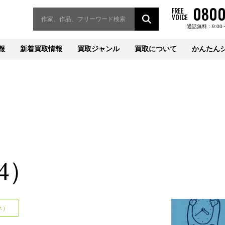
0800
FREE
VOICE
通話無料：9:00
報
新着買取情報
買取ジャンル
買取について
かんたん
（4）
ネ）