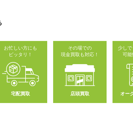
る
お忙しい方にも
その場での
少しで
ピッタリ！
現金買取も対応！
可能
宅配買取
店頭買取
オー