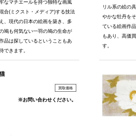
牢なマチエールを持つ独特な画風
リル系の絵の
混合(ミクスト・メディア)する技法
やかな牡丹を
え、現代の日本の絵画を築き、多
ている絵画作
の鳩も何気ない一羽の鳩の生命が
もあり、高価
作品は探しているということもあ
す。
待できます。
猫
買取価格
※お問い合わせください。