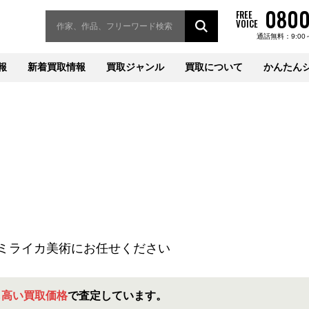
0800
FREE
VOICE
通話無料：9:00
報
新着買取情報
買取ジャンル
買取について
かんたん
ミライカ美術にお任せください
高い買取価格
も
で査定しています。