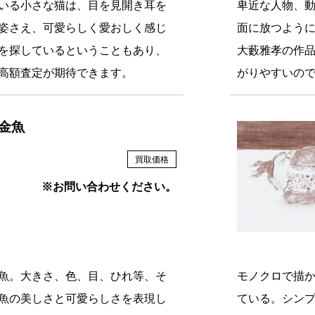
いる小さな猫は、目を見開き耳を
卑近な人物、
姿さえ、可愛らしく愛おしく感じ
面に放つよう
を探しているということもあり、
大藪雅孝の作
高額査定が期待できます。
がりやすいの
金魚
買取価格
※お問い合わせください。
魚。大きさ、色、目、ひれ等、そ
モノクロで描
魚の美しさと可愛らしさを表現し
ている。シン