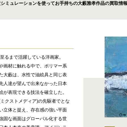
定シミュレーションを使ってお手持ちの大藪雅孝作品の買取情
ト
在に至るまで活躍している洋画家。
や画材に触れる中で、ポリマー系
た大藪は、水性で油絵具と同じ表
先人達が望んで出来なかった日本
絵が表現できる技法を確立した。
(ミクストメディア)の先駆者でとな
い立体と捉え、存在感の強い平面
強固な画面はグローバル化する世